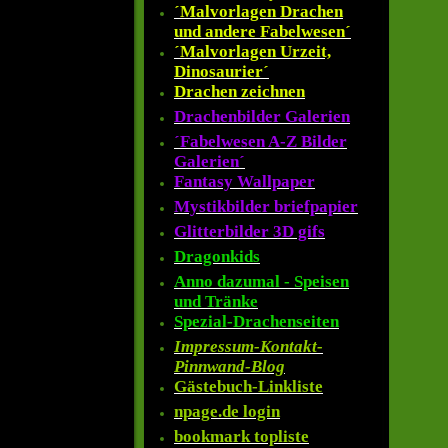
´Malvorlagen Drachen
und andere Fabelwesen´
´Malvorlagen Urzeit,
Dinosaurier´
Drachen zeichnen
Drachenbilder Galerien
´Fabelwesen A-Z Bilder
Galerien´
Fantasy Wallpaper
Mystikbilder briefpapier
Glitterbilder 3D gifs
Dragonkids
Anno dazumal - Speisen
und Tränke
Spezial-Drachenseiten
Impressum-Kontakt-
Pinnwand-Blog
Gästebuch-Linkliste
npage.de login
bookmark topliste