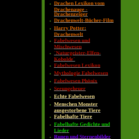
Drachen Lexikon vom
Drachenauge -
Drachenzeiger
Drachenwelt-Bücher-Film
Harry Potter:
Drachenwelt
Fabelwesen und
Mischwesen
´Naturgeister-Elfen-
Kobolde´
Fabelwesen Lexikon
Mythologie Fabelwesen
Fabelwesen Phönix
Seeungeheuer
Echte Fabelwesen
Menschen Monster
ausgestorbene Tiere
Fabelhafte Tiere
Fabelhafte Gedichte und
Lieder
Runen und Sternenbilder