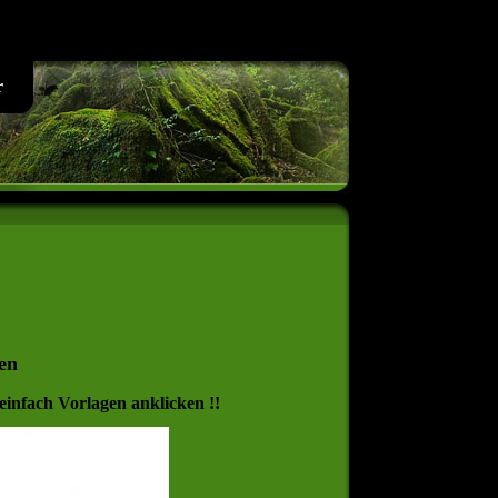
r
en
einfach Vorlagen anklicken !!