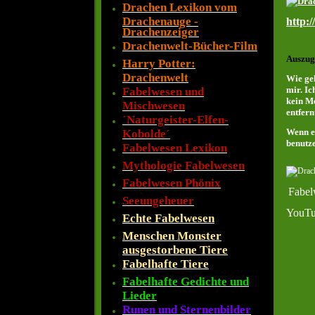
Drachen Lexikon vom
Drachenauge -
http:
Drachenzeiger
Drachenwelt-Bücher-Film
Auszug
Harry Potter:
Drachenwelt
Wie ge
mir. Ic
Fabelwesen und
kein M
Mischwesen
entfern
´Naturgeister-Elfen-
Wenn e
Kobolde´
benutz
Fabelwesen Lexikon
Mythologie Fabelwesen
Fabelwesen Phönix
Fabel
Seeungeheuer
YouTub
Echte Fabelwesen
Menschen Monster
ausgestorbene Tiere
Fabelhafte Tiere
Fabelhafte Gedichte und
Lieder
Runen und Sternenbilder