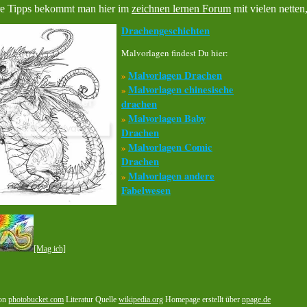
re Tipps bekommt man hier im
zeichnen lernen Forum
mit vielen netten,
Drachengeschichten
Malvorlagen findest Du hier:
Malvorlagen Drachen
»
Malvorlagen chinesische
»
drachen
Malvorlagen Baby
»
Drachen
Malvorlagen Comic
»
Drachen
Malvorlagen andere
»
Fabelwesen
[Mag ich]
von
photobucket.com
Literatur Quelle
wikipedia.org
Homepage erstellt über
npage.de