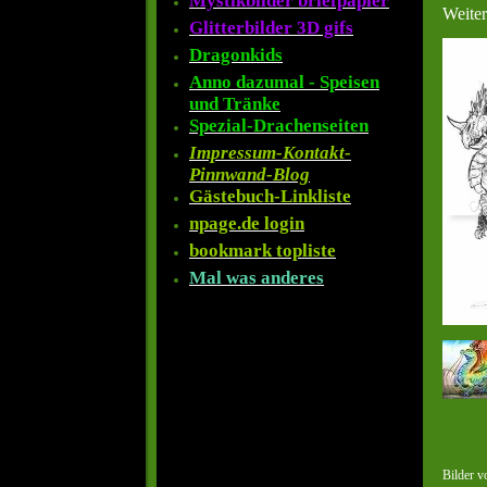
Mystikbilder briefpapier
Weite
Glitterbilder 3D gifs
Dragonkids
Anno dazumal - Speisen
und Tränke
Spezial-Drachenseiten
Impressum-Kontakt-
Pinnwand-Blog
Gästebuch-Linkliste
npage.de login
bookmark topliste
Mal was anderes
Bilder 