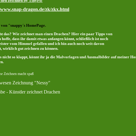
//www.snap-dragon.de/zk/zkx.html
 von "snappy´s HomePage.
ht das? Wie zeichnet man einen Drachen? Hier ein paar Tipps von
h hoffe, dass ihr damit etwas anfangen könnt, schließlich ist noch
eister vom Himmel gefallen und ich bin auch noch weit davon
t, wirklich gut zeichnen zu können.
s nicht so klappt, könnt ihr ja die Malvorlagen und Ausmalbilder auf meiner 
en.
wesen Zeichnung "Nessy"
e - Künstler zeichnet Drachen