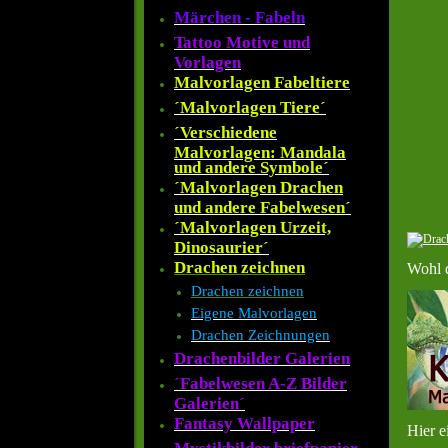
Märchen - Fabeln
Tattoo Motive und
Vorlagen
Malvorlagen Fabeltiere
´Malvorlagen Tiere´
´Verschiedene
Malvorlagen: Mandala
und andere Symbole´
´Malvorlagen Drachen
und andere Fabelwesen´
´Malvorlagen Urzeit,
Dinosaurier´
Drachen zeichnen
Wohl d
Drachen zeichnen
Eigene Malvorlagen
Drachen Zeichnungen
Drachenbilder Galerien
´Fabelwesen A-Z Bilder
Galerien´
Fantasy Wallpaper
Hier e