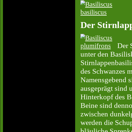
Der Stirnlap
Der S
unter den Basili
Stirnlappenbasil
des Schwanzes mi
Namensgebend sin
ausgeprägt sind 
Hinterkopf des Ba
Beine sind denno
zwischen dunkelg
werden die Schup
bläuliche Sprenk