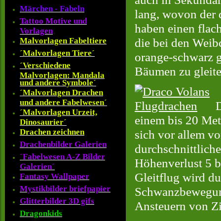
Märchen - Fabeln
lang, wovon der
Tattoo Motive und
haben einen flac
Vorlagen
die bei den Weibc
Malvorlagen Fabeltiere
´Malvorlagen Tiere´
orange-schwarz g
´Verschiedene
Bäumen zu gleite
Malvorlagen: Mandala
und andere Symbole´
´Malvorlagen Drachen
und andere Fabelwesen´
D
´Malvorlagen Urzeit,
einem bis 20 Met
Dinosaurier´
Drachen zeichnen
sich vor allem v
Drachenbilder Galerien
durchschnittliche
´Fabelwesen A-Z Bilder
Höhenverlust 5 b
Galerien´
Gleitflug wird d
Fantasy Wallpaper
Mystikbilder briefpapier
Schwanzbewegung
Glitterbilder 3D gifs
Ansteuern von Z
Dragonkids