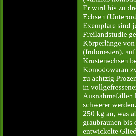
Er wird bis zu dr
Echsen (Unterord
Exemplare sind j
Freilandstudie 
Körperlänge von 
(Indonesien), auf
Krustenechsen be
Komodowaran zwar
zu achtzig Proze
in vollgefressen
Ausnahmefällen k
schwerer werden.
250 kg an, was a
graubraunen bis 
entwickelte Glie