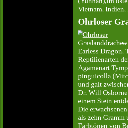
(Yunnan),im oste
Vietnam, Indien,
Ohrloser Gr
w
Earless Dragon, T
Reptilienarten de
Agamenart Tympan
pinguicolla (Mitc
und galt zwische
Dr. Will Osborne
einem Stein entd
Die erwachsenen 
als zehn Gramm u
Farbtönen von Br