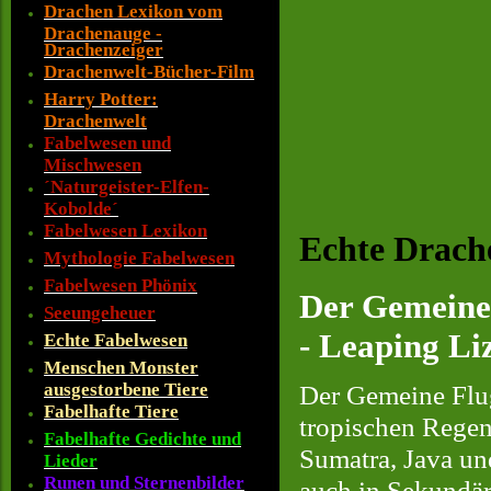
Drachen Lexikon vom
Drachenauge -
Drachenzeiger
Drachenwelt-Bücher-Film
Harry Potter:
Drachenwelt
Fabelwesen und
Mischwesen
´Naturgeister-Elfen-
Kobolde´
Fabelwesen Lexikon
Echte Drac
Mythologie Fabelwesen
Fabelwesen Phönix
Der Gemeine
Seeungeheuer
- Leaping Li
Echte Fabelwesen
Menschen Monster
ausgestorbene Tiere
Der Gemeine Flug
Fabelhafte Tiere
tropischen Regen
Fabelhafte Gedichte und
Sumatra, Java und
Lieder
Runen und Sternenbilder
auch in Sekundä