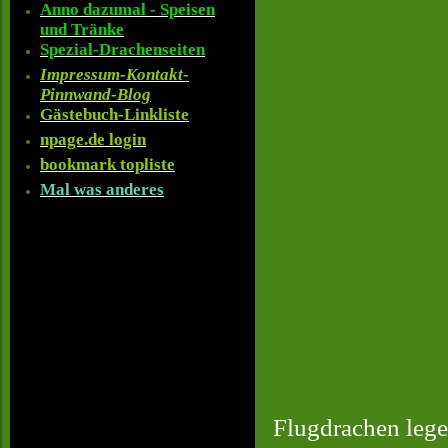
Anno dazumal - Speisen
und Tränke
Spezial-Drachenseiten
Impressum-Kontakt-
Pinnwand-Blog
Gästebuch-Linkliste
npage.de login
bookmark topliste
Mal was anderes
Flugdrachen lege