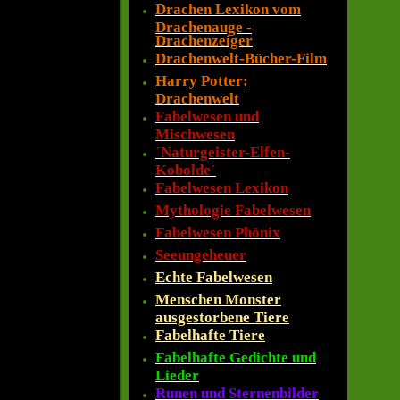
Drachen Lexikon vom
Drachenauge -
Drachenzeiger
Drachenwelt-Bücher-Film
Harry Potter:
Drachenwelt
Fabelwesen und
Mischwesen
´Naturgeister-Elfen-
Kobolde´
Fabelwesen Lexikon
Mythologie Fabelwesen
Fabelwesen Phönix
Seeungeheuer
Echte Fabelwesen
Menschen Monster
ausgestorbene Tiere
Fabelhafte Tiere
Fabelhafte Gedichte und
Lieder
Runen und Sternenbilder