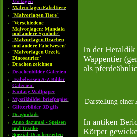
Vorlagen
Malvorlagen Fabeltiere
´Malvorlagen Tiere´
´Verschiedene
Malvorlagen: Mandala
und andere Symbole´
´Malvorlagen Drachen
und andere Fabelwesen´
In der Heraldik
´Malvorlagen Urzeit,
Wappentier (gem
Dinosaurier´
Drachen zeichnen
als pferdeähnli
Drachenbilder Galerien
´Fabelwesen A-Z Bilder
Galerien´
Fantasy Wallpaper
Mystikbilder briefpapier
Darstellung einer
Glitterbilder 3D gifs
Dragonkids
In antiken Beri
Anno dazumal - Speisen
und Tränke
Körper gewickel
Spezial-Drachenseiten