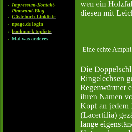
wen ein Holzfä
Impressum-Kontakt-
Pinnwand-Blog
diesen mit Leich
Gästebuch-Linkliste
npage.de login
bookmark topliste
Mal was anderes
Eine echte Amphis
Die Doppelschl
Ringelechsen ge
Regenwürmer er
ihren Namen vo
Kopf an jedem 
(Lacertilia) ge
lange eigenstän