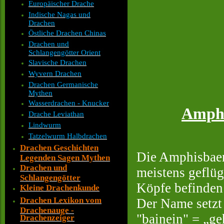
Europäischer Drache
Indische Nagas und
Drachen
Östliche Drachen Chinas
Drachen und
Schlangengötter Orient
Slavische Drachen
Wyvern Drachen
Drachen Germanische
Mythen
Wasserdrachen - Knucker
Amphi
Drache Leviathan
Lindwurm
Tatzelwurm Halbdrachen
Drachen Geschichten
Die Amphisbaena
Legenden Sagen Mythen
Drachen und
meistens geflüg
Schlangengötter
Köpfe befinden
Kleine Drachenkunde
Drachen Lexikon vom
Der Name setzt
Drachenauge -
"bainein" = „g
Drachenzeiger