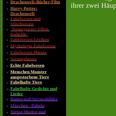
Drachenwelt-Bücher-Film
ihrer zwei Häup
Harry Potter:
Drachenwelt
Fabelwesen und
Mischwesen
´Naturgeister-Elfen-
Kobolde´
Fabelwesen Lexikon
Mythologie Fabelwesen
Fabelwesen Phönix
Seeungeheuer
Echte Fabelwesen
Menschen Monster
ausgestorbene Tiere
Fabelhafte Tiere
Fabelhafte Gedichte und
Lieder
Runen und Sternenbilder
Märchen - Fabeln
Tattoo Motive und