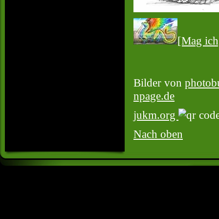
[Mag ich
Bilder von
photob
npage.de
jukm.org
Nach oben