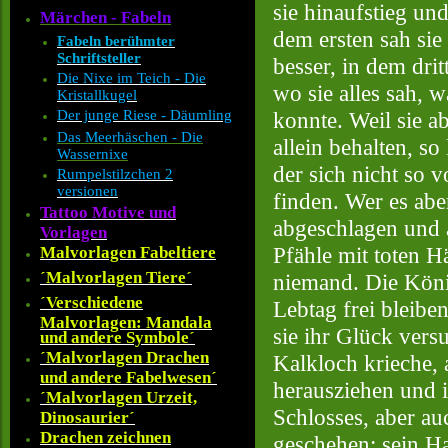
sie hinaufstieg un
Märchen - Fabeln
dem ersten sah sie
Fabeln berühmter
Schriftsteller
besser, in dem dri
Die Nixe im Teich - Die
wo sie alles sah, 
Kristallkugel
Der junge Riese - Däumling
konnte. Weil sie a
Das Meerhäschen - Die
allein behalten, s
Wassernixe
der sich nicht so 
Rumpelstilzchen 2
versionen
finden. Wer es abe
Tattoo Motive und
abgeschlagen und 
Vorlagen
Pfähle mit toten H
Malvorlagen Fabeltiere
´Malvorlagen Tiere´
niemand. Die Köni
´Verschiedene
Lebtag frei bleibe
Malvorlagen: Mandala
sie ihr Glück versu
und andere Symbole´
´Malvorlagen Drachen
Kalkloch krieche, a
und andere Fabelwesen´
herausziehen und 
´Malvorlagen Urzeit,
Schlosses, aber au
Dinosaurier´
Drachen zeichnen
geschehen: sein H