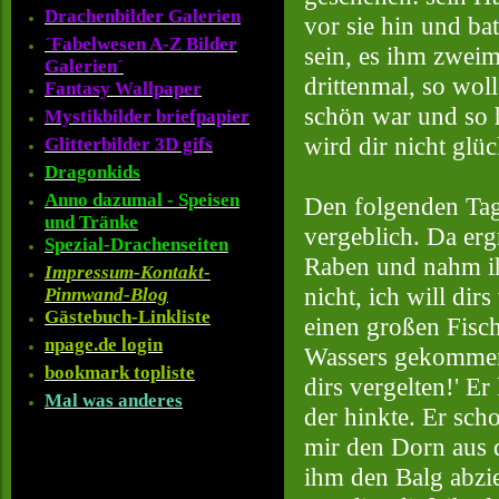
Drachenbilder Galerien
vor sie hin und ba
´Fabelwesen A-Z Bilder
sein, es ihm zwei
Galerien´
drittenmal, so wol
Fantasy Wallpaper
schön war und so he
Mystikbilder briefpapier
wird dir nicht glüc
Glitterbilder 3D gifs
Dragonkids
Anno dazumal - Speisen
Den folgenden Tag 
und Tränke
vergeblich. Da erg
Spezial-Drachenseiten
Raben und nahm ihn
Impressum-Kontakt-
nicht, ich will dir
Pinnwand-Blog
Gästebuch-Linkliste
einen großen Fisch
npage.de login
Wassers gekommen wa
bookmark topliste
dirs vergelten!' E
Mal was anderes
der hinkte. Er sch
mir den Dorn aus d
ihm den Balg abzie