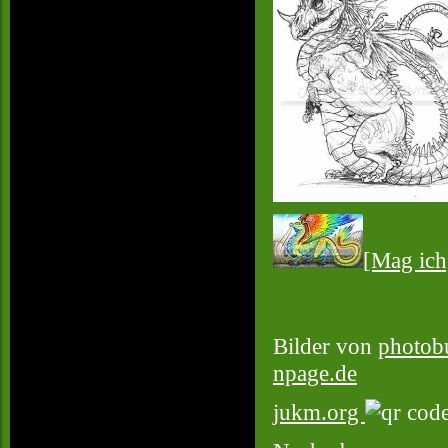
[Mag ich
Bilder von
photob
npage.de
jukm.org