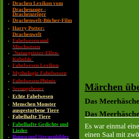
Drachen Lexikon vom
Drachenauge -
Drachenzeiger
Drachenwelt-Bücher-Film
Harry Potter:
Drachenwelt
Fabelwesen und
Mischwesen
´Naturgeister-Elfen-
Kobolde´
Fabelwesen Lexikon
Mythologie Fabelwesen
Fabelwesen Phönix
Märchen übe
Seeungeheuer
Echte Fabelwesen
Das Meerhäsche
Menschen Monster
ausgestorbene Tiere
Das Meerhäsch
Fabelhafte Tiere
Fabelhafte Gedichte und
Es war einmal eine
Lieder
einen Saal mit zw
Runen und Sternenbilder