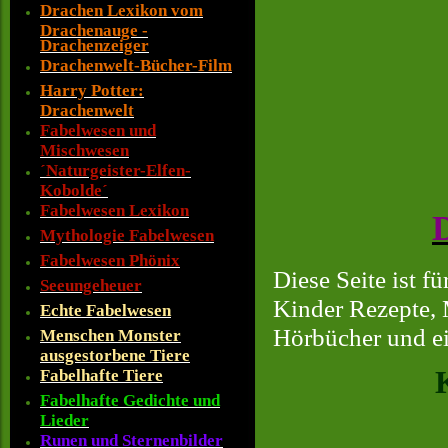
Drachen Lexikon vom
Drachenauge -
Drachenzeiger
Drachenwelt-Bücher-Film
Harry Potter:
Drachenwelt
Fabelwesen und
Mischwesen
´Naturgeister-Elfen-
Kobolde´
Fabelwesen Lexikon
Mythologie Fabelwesen
Fabelwesen Phönix
Diese Seite ist f
Seeungeheuer
Kinder Rezepte, 
Echte Fabelwesen
Hörbücher und ei
Menschen Monster
ausgestorbene Tiere
Fabelhafte Tiere
Fabelhafte Gedichte und
Lieder
Runen und Sternenbilder