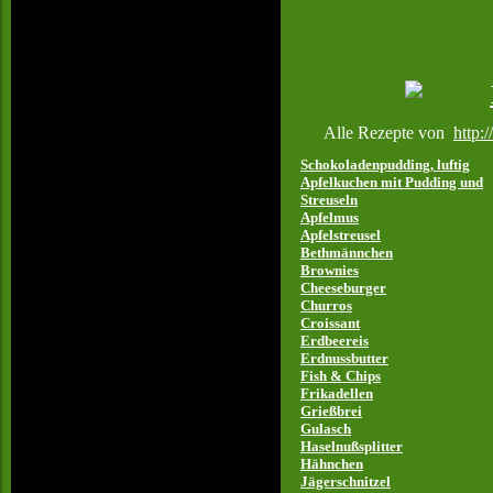
Alle Rezepte von
http:
Schokoladenpudding, luftig
Apfelkuchen mit Pudding und
Streuseln
Apfelmus
Apfelstreusel
Bethmännchen
Brownies
Cheeseburger
Churros
Croissant
Erdbeereis
Erdnussbutter
Fish & Chips
Frikadellen
Grießbrei
Gulasch
Haselnußsplitter
Hähnchen
Jägerschnitzel