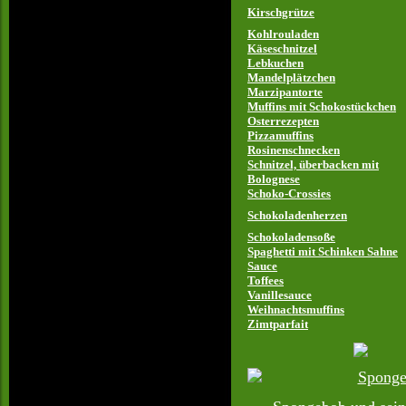
Kirschgrütze
Kohlrouladen
Käseschnitzel
Lebkuchen
Mandelplätzchen
Marzipantorte
Muffins mit Schokostückchen
Osterrezepten
Pizzamuffins
Rosinenschnecken
Schnitzel, überbacken mit
Bolognese
Schoko-Crossies
Schokoladenherzen
Schokoladensoße
Spaghetti mit Schinken Sahne
Sauce
Toffees
Vanillesauce
Weihnachtsmuffins
Zimtparfait