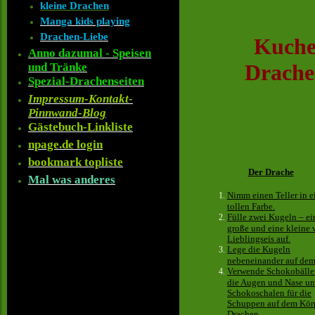
kleine Drachen
Manga kids playing
Drachen-Liebe
Kuche
Anno dazumal - Speisen
Drache
und Tränke
Spezial-Drachenseiten
Impressum-Kontakt-
Pinnwand-Blog
Gästebuch-Linkliste
npage.de login
bookmark topliste
Der Drache
Mal was anderes
Nimm einen Teller in e
tollen Farbe.
Fülle zwei Kugeln – ei
große und eine kleine
Lieblingseis auf.
Lege die Kugeln
nebeneinander auf dem 
Verwende Schokobälle
die Augen und Nase u
Schokoschalen für die
Schuppen auf dem Kör
Drachen.