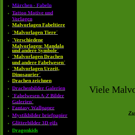
Märchen - Fabeln
Tattoo Motive und
Vorlagen
Malvorlagen Fabeltiere
´Malvorlagen Tiere´
´Verschiedene
Malvorlagen: Mandala
und andere Symbole´
´Malvorlagen Drachen
und andere Fabelwesen´
´Malvorlagen Urzeit,
Dinosaurier´
Drachen zeichnen
Viele Malvo
Drachenbilder Galerien
´Fabelwesen A-Z Bilder
Galerien´
Fantasy Wallpaper
Zu
Mystikbilder briefpapier
Glitterbilder 3D gifs
Dragonkids