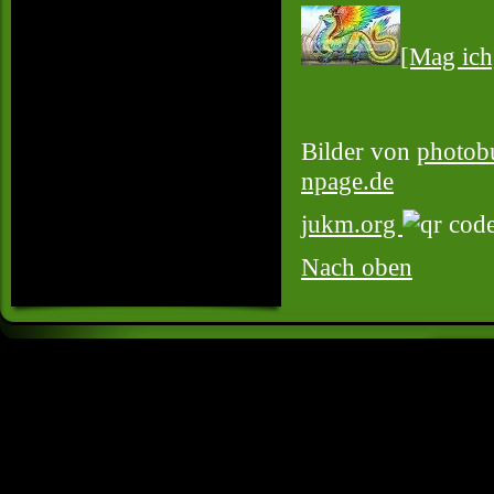
[Mag ich
Bilder von
photob
npage.de
jukm.org
Nach oben