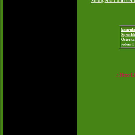
Spongebob und seine
kostenl
Spruchk
Osterka
jedem Fe
.: Hexe Li