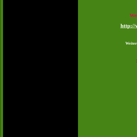
Wei
http:/
Weite