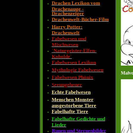
Drachen Lexikon vom
Drachenauge -
Drachenzeiger
Drachenwelt-Bücher-Film
Harry Potter:
Drachenwelt
Fabelwesen und
Mischwesen
´Naturgeister-Elfen-
Kobolde´
Fabelwesen Lexikon
Mythologie Fabelwesen
Malvo
Fabelwesen Phönix
Seeungeheuer
Echte Fabelwesen
Menschen Monster
ausgestorbene Tiere
Fabelhafte Tiere
Fabelhafte Gedichte und
Lieder
Runen und Sternenbilder