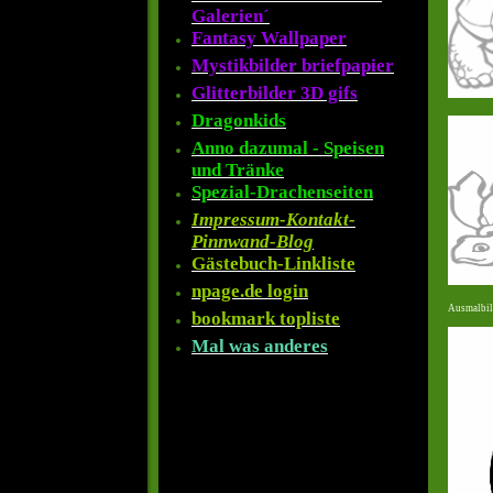
Galerien´
Fantasy Wallpaper
Mystikbilder briefpapier
Glitterbilder 3D gifs
Dragonkids
Anno dazumal - Speisen
und Tränke
Spezial-Drachenseiten
Impressum-Kontakt-
Pinnwand-Blog
Gästebuch-Linkliste
npage.de login
Ausmalbil
bookmark topliste
Mal was anderes