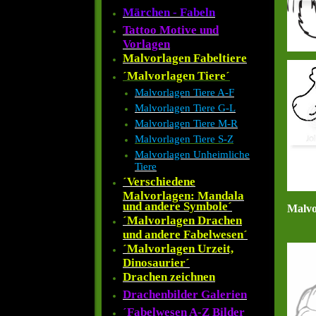
Märchen - Fabeln
Tattoo Motive und
Vorlagen
Malvorlagen Fabeltiere
´Malvorlagen Tiere´
Malvorlagen Tiere A-F
Malvorlagen Tiere G-L
Malvorlagen Tiere M-R
Malvorlagen Tiere S-Z
Malvorlagen Unheimliche
Tiere
´Verschiedene
Malvorlagen: Mandala
und andere Symbole´
Malvo
´Malvorlagen Drachen
und andere Fabelwesen´
´Malvorlagen Urzeit,
Dinosaurier´
Drachen zeichnen
Drachenbilder Galerien
´Fabelwesen A-Z Bilder