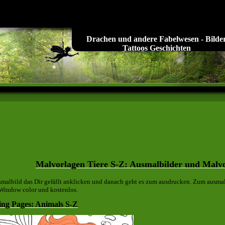
Drachen und andere Fabelwesen - Bilde
Tattoos Geschichten
Malvorlagen Tiere S-Z: Ausmalbilder und Malv
malbild das Dir gefällt anklicken und danach geht es zum ausdrucken. Zum ausma
 Window color und kostenlos.
ing Pages: Animals S-Z