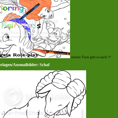
seltene Tiere gibt es auch !!!
rlagen/Ausmalbilder: Schaf