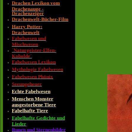
Drachen Lexikon vom
Drachenauge -
Drachenzeiger
Drachenwelt-Bücher-Film
Harry Potter:
Drachenwelt
Fabelwesen und
Mischwesen
´Naturgeister-Elfen-
Kobolde´
Fabelwesen Lexikon
Mythologie Fabelwesen
Fabelwesen Phönix
Seeungeheuer
Echte Fabelwesen
Menschen Monster
ausgestorbene Tiere
Fabelhafte Tiere
Fabelhafte Gedichte und
Lieder
Runen und Sternenbilder