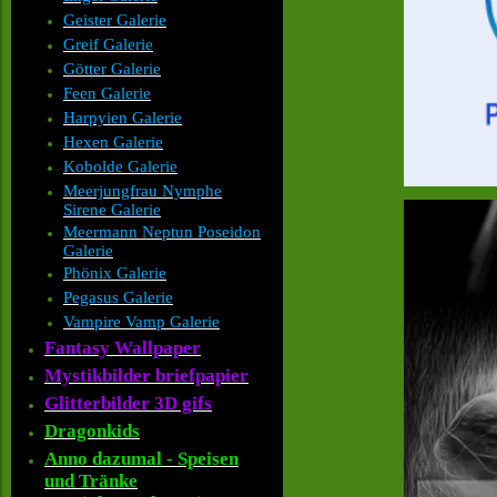
Geister Galerie
Greif Galerie
Götter Galerie
Feen Galerie
Harpyien Galerie
Hexen Galerie
Kobolde Galerie
Meerjungfrau Nymphe
Sirene Galerie
Meermann Neptun Poseidon
Galerie
Phönix Galerie
Pegasus Galerie
Vampire Vamp Galerie
Fantasy Wallpaper
Mystikbilder briefpapier
Glitterbilder 3D gifs
Dragonkids
Anno dazumal - Speisen
und Tränke