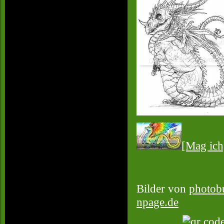
[Mag ich
Bilder von
photob
npage.de