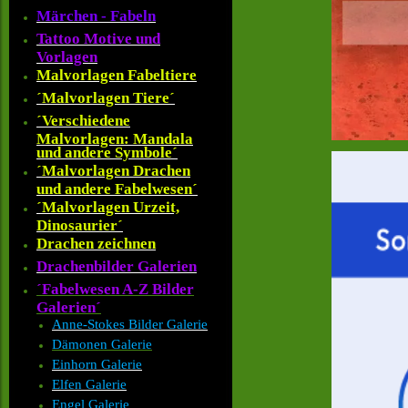
Märchen - Fabeln
Tattoo Motive und
Vorlagen
Malvorlagen Fabeltiere
´Malvorlagen Tiere´
´Verschiedene
Malvorlagen: Mandala
und andere Symbole´
´Malvorlagen Drachen
und andere Fabelwesen´
´Malvorlagen Urzeit,
Dinosaurier´
Drachen zeichnen
Drachenbilder Galerien
´Fabelwesen A-Z Bilder
Galerien´
Anne-Stokes Bilder Galerie
Dämonen Galerie
Einhorn Galerie
Elfen Galerie
Engel Galerie