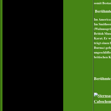
somit Bestan
Berühmt
Im American
Im Smithson
(Walnussgrö
British Mus
Karat. Er w
trägt einen
Burma) gefu
ungeschliff
britischen K
Berühmte 