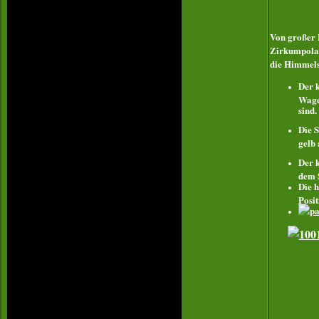
Von großer 
Zirkumpolar
die Himmels
Der 
Wage
sind.
Die 
gelb 
Der k
dem 
Die 
Posi