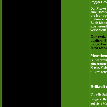
Papyri Gra
Der
Papyri
eine
Unter
die Mondg
in dem zus
Buch Moses
existieren
verschieden
Der wahr
Luzifers. 
rouge
. Ein
Buch Mosi
Menschen
Seit Jahrta
glitzernden
Macht. Viel
sorgen, geg
Heilkraft
Um edle Ste
religiöse Re
auf viele Me