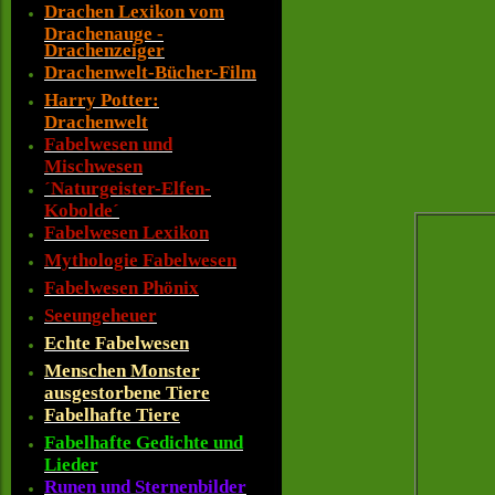
Drachen Lexikon vom
Drachenauge -
Drachenzeiger
Drachenwelt-Bücher-Film
Harry Potter:
Drachenwelt
Fabelwesen und
Mischwesen
´Naturgeister-Elfen-
Kobolde´
Fabelwesen Lexikon
Mythologie Fabelwesen
Fabelwesen Phönix
Seeungeheuer
Echte Fabelwesen
Menschen Monster
ausgestorbene Tiere
Fabelhafte Tiere
Fabelhafte Gedichte und
Lieder
Runen und Sternenbilder