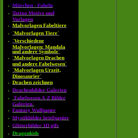
Märchen - Fabeln
Tattoo Motive und
Vorlagen
Malvorlagen Fabeltiere
´Malvorlagen Tiere´
´Verschiedene
Malvorlagen: Mandala
und andere Symbole´
´Malvorlagen Drachen
und andere Fabelwesen´
´Malvorlagen Urzeit,
Dinosaurier´
Drachen zeichnen
Drachenbilder Galerien
´Fabelwesen A-Z Bilder
Galerien´
Fantasy Wallpaper
Mystikbilder briefpapier
Glitterbilder 3D gifs
Dragonkids