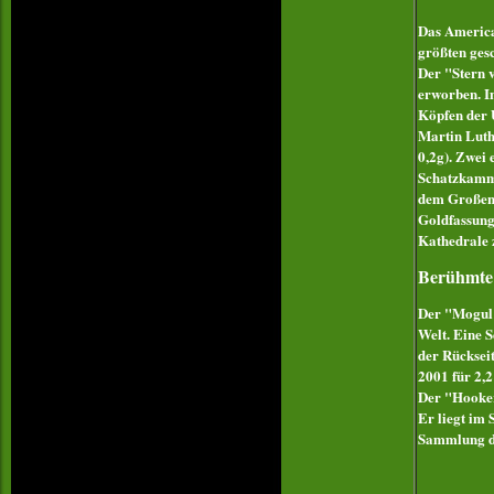
Das America
größten ges
Der "Stern 
erworben. I
Köpfen der 
Martin Luth
0,2g). Zwei 
Schatzkamme
dem Großen 
Goldfassung
Kathedrale 
Berühmte
Der "Mogul"
Welt. Eine S
der Rücksei
2001 für 2,2
Der "Hooker
Er liegt im 
Sammlung de