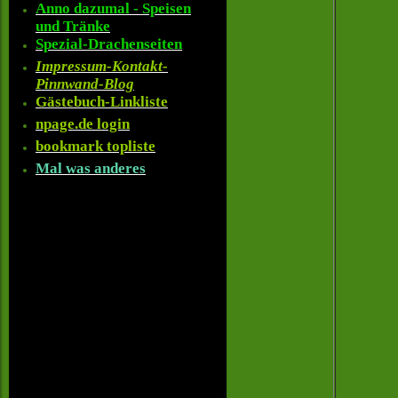
Anno dazumal - Speisen
und Tränke
Spezial-Drachenseiten
Impressum-Kontakt-
Pinnwand-Blog
Gästebuch-Linkliste
npage.de login
bookmark topliste
Mal was anderes