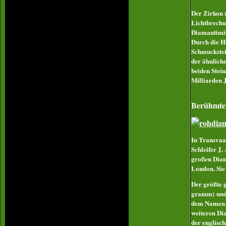
Der Zirkon 
Lichtbrechun
Diamantimita
Durch die H
Schmuckstei
der ähnlich
beiden Stein
Milliarden 
Berühmte
In Transvaa
Schleifer J.
großen Diam
London
. Si
Der größte g
gramm) und 
dem Name
weiteren Di
der englisch