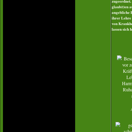
zugeordnet.
glaub(t)en 
angebliche 
ihrer Lehre 
von Krankhei
lassen sich 