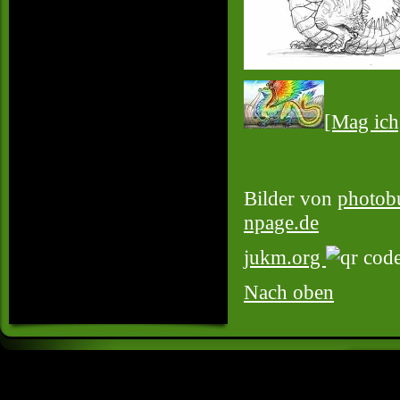
[Mag ich
Bilder von
photob
npage.de
jukm.org
Nach oben