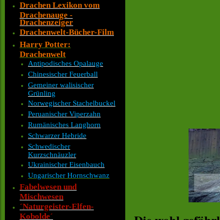
Drachen Lexikon vom
Drachenauge -
Drachenzeiger
Drachenwelt-Bücher-Film
Harry Potter:
Drachenwelt
Antipodisches Opalauge
Chinesischer Feuerball
Gemeiner walisischer
Grünling
Norwegischer Stachelbuckel
Peruanischer Viperzahn
Rumänisches Langhorn
Schwarzer Hebride
Schwedischer
Kurzschnäuzler
Ukrainischer Eisenbauch
Ungarischer Hornschwanz
Fabelwesen und
Mischwesen
´Naturgeister-Elfen-
Kobolde´