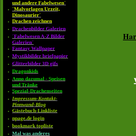
und andere Fabelwesen´
´Malvorlagen Urzeit,
Dinosaurier´
Drachen zeichnen
Drachenbilder Galerien
Har
´Fabelwesen A-Z Bilder
Galerien´
Fantasy Wallpaper
Mystikbilder briefpapier
Glitterbilder 3D gifs
Dragonkids
Anno dazumal - Speisen
und Tränke
Spezial-Drachenseiten
Impressum-Kontakt-
Pinnwand-Blog
Gästebuch-Linkliste
npage.de login
bookmark topliste
Mal was anderes