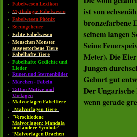
Die wohl gefähr
Fabelwesen Lexikon
ist von echsenä
Mythologie Fabelwesen
Fabelwesen Phönix
bronzefarbene H
Seeungeheuer
seinem langen S
Echte Fabelwesen
Menschen Monster
Seine Feuerspeiw
ausgestorbene Tiere
Meter). Die Eie
Fabelhafte Tiere
Fabelhafte Gedichte und
Jungen durchsch
Lieder
Runen und Sternenbilder
Geburt gut entwi
Märchen - Fabeln
Der Ungarische 
Tattoo Motive und
Vorlagen
wenn gerade gre
Malvorlagen Fabeltiere
´Malvorlagen Tiere´
´Verschiedene
Malvorlagen: Mandala
und andere Symbole´
´Malvorlagen Drachen