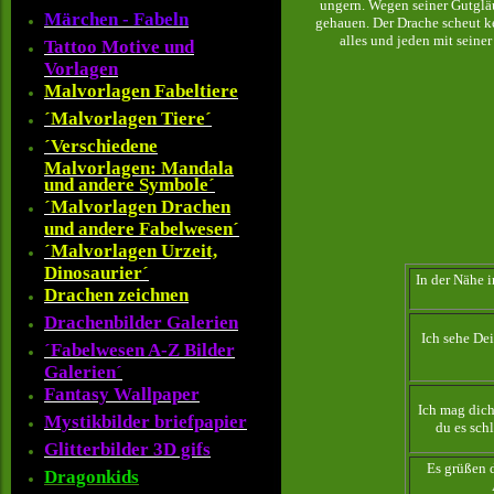
ungern. Wegen seiner Gutgläu
Märchen - Fabeln
gehauen. Der Drache scheut kei
alles und jeden mit seiner
Tattoo Motive und
Vorlagen
Malvorlagen Fabeltiere
´Malvorlagen Tiere´
´Verschiedene
Malvorlagen: Mandala
und andere Symbole´
´Malvorlagen Drachen
und andere Fabelwesen´
´Malvorlagen Urzeit,
Dinosaurier´
In der Nähe i
Drachen zeichnen
Drachenbilder Galerien
Ich sehe Dei
´Fabelwesen A-Z Bilder
Galerien´
Fantasy Wallpaper
Ich mag dich,
Mystikbilder briefpapier
du es schl
Glitterbilder 3D gifs
Es grüßen d
Dragonkids