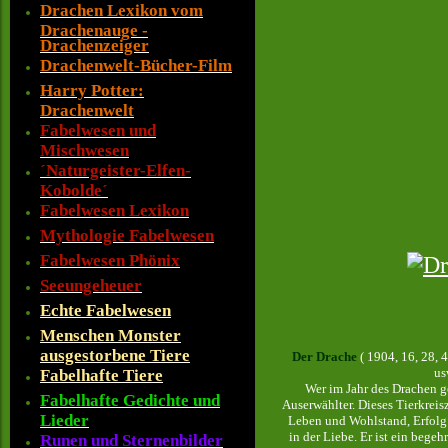
Drachen Lexikon vom
Drachenauge -
Drachenzeiger
Drachenwelt-Bücher-Film
Harry Potter:
Drachenwelt
Fabelwesen und
Mischwesen
´Naturgeister-Elfen-
Kobolde´
Fabelwesen Lexikon
Mythologie Fabelwesen
Fabelwesen Phönix
Seeungeheuer
Echte Fabelwesen
Menschen Monster
ausgestorbene Tiere
Der Drache
( 1904, 16, 28, 
us
Fabelhafte Tiere
Wer im Jahr des Drachen ge
Fabelhafte Gedichte und
Auserwählter. Dieses Tierkreis
Lieder
Leben und Wohlstand, Erfolg 
in der Liebe. Er ist ein begeh
Runen und Sternenbilder