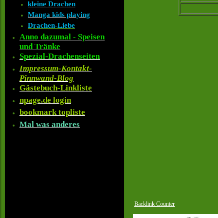
kleine Drachen
Manga kids playing
Drachen-Liebe
Anno dazumal - Speisen
und Tränke
Spezial-Drachenseiten
Impressum-Kontakt-
Pinnwand-Blog
Gästebuch-Linkliste
npage.de login
bookmark topliste
Mal was anderes
Backlink Counter