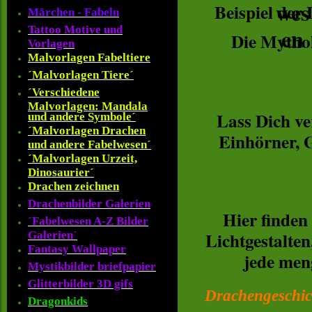
Beispiel der
Märchen - Fabeln
Tattoo Motive und
Die Mythol
Vorlagen
Malvorlagen Fabeltiere
´Malvorlagen Tiere´
´Verschiedene
Malvorlagen: Mandala
Lass Dich ve
und andere Symbole´
´Malvorlagen Drachen
Einhörner, G
und andere Fabelwesen´
´Malvorlagen Urzeit,
Dinosaurier´
Drachen zeichnen
Drachenbilder Galerien
Hier finden
´Fabelwesen A-Z Bilder
Lichtgestalte
Galerien´
Fantasy Wallpaper
jede men
Mystikbilder briefpapier
Glitterbilder 3D gifs
Drachengeschic
Dragonkids