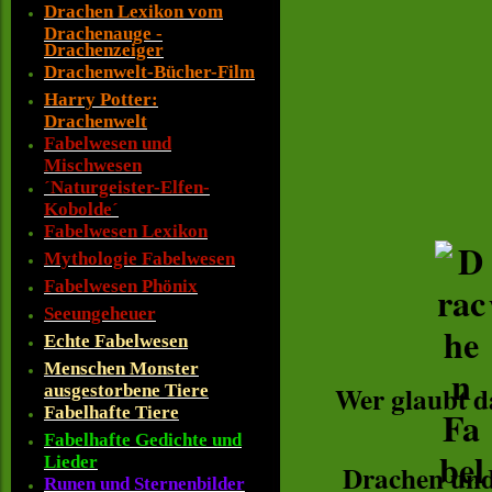
Drachen Lexikon vom
Drachenauge -
Drachenzeiger
Drachenwelt-Bücher-Film
Harry Potter:
Drachenwelt
Fabelwesen und
Mischwesen
´Naturgeister-Elfen-
Kobolde´
Fabelwesen Lexikon
Mythologie Fabelwesen
Fabelwesen Phönix
Seeungeheuer
Echte Fabelwesen
Menschen Monster
Wer glaubt d
ausgestorbene Tiere
Fabelhafte Tiere
Fabelhafte Gedichte und
Lieder
Drachen und
Runen und Sternenbilder