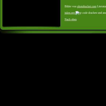
Bilder von
photobucket.com
Literatu
jukm.org
Nach oben