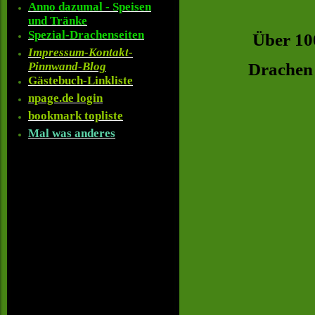
Anno dazumal - Speisen
und Tränke
Spezial-Drachenseiten
Über 10
Impressum-Kontakt-
Drachen 
Pinnwand-Blog
Gästebuch-Linkliste
npage.de login
bookmark topliste
Mal was anderes