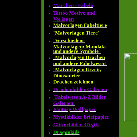
Märchen - Fabeln
Tattoo Motive und
Vorlagen
Malvorlagen Fabeltiere
´Malvorlagen Tiere´
´Verschiedene
Malvorlagen: Mandala
und andere Symbole´
´Malvorlagen Drachen
und andere Fabelwesen´
´Malvorlagen Urzeit,
Dinosaurier´
Drachen zeichnen
Drachenbilder Galerien
´Fabelwesen A-Z Bilder
Galerien´
Fantasy Wallpaper
Mystikbilder briefpapier
Glitterbilder 3D gifs
Dragonkids