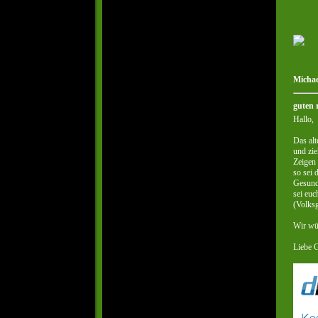
Michae
guten 
Hallo,
Das alt
und zie
Zeigen 
so sei 
Gesund
sei euc
(Volksg
Wir wü
Liebe 