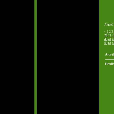
Aktuell
<
1
2
3
20
21
2
40
41
4
60
61
6
Arco (
Herzli