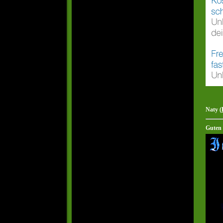
Naty (
Guten 