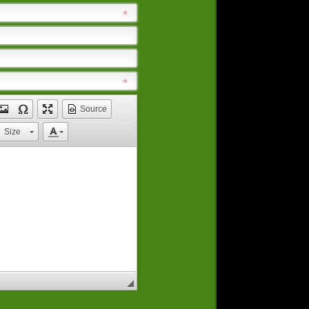
Source
Size