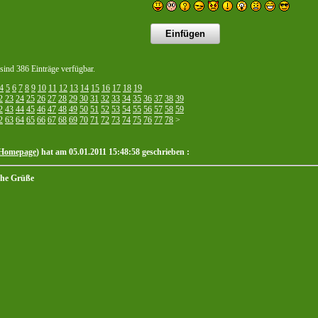
 sind 386 Einträge verfügbar.
4
5
6
7
8
9
10
11
12
13
14
15
16
17
18
19
2
23
24
25
26
27
28
29
30
31
32
33
34
35
36
37
38
39
2
43
44
45
46
47
48
49
50
51
52
53
54
55
56
57
58
59
2
63
64
65
66
67
68
69
70
71
72
73
74
75
76
77
78
>
Homepage
) hat am 05.01.2011 15:48:58 geschrieben :
che Grüße