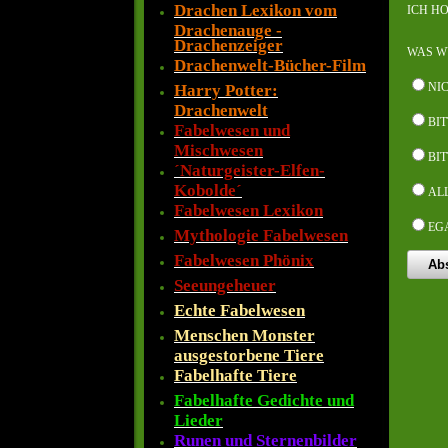
Drachen Lexikon vom
ICH H
Drachenauge -
Drachenzeiger
WAS W
Drachenwelt-Bücher-Film
NI
Harry Potter:
Drachenwelt
BI
Fabelwesen und
Mischwesen
BIT
´Naturgeister-Elfen-
Kobolde´
AL
Fabelwesen Lexikon
EG
Mythologie Fabelwesen
Fabelwesen Phönix
Seeungeheuer
Echte Fabelwesen
Menschen Monster
ausgestorbene Tiere
Fabelhafte Tiere
Fabelhafte Gedichte und
Lieder
Runen und Sternenbilder