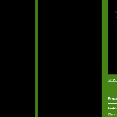
GB Pic
Dragop
Gäste
Diese S