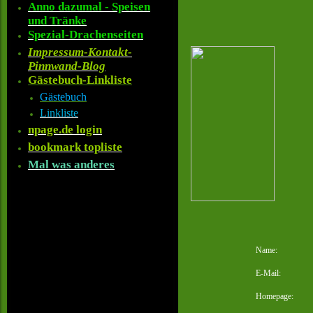
Anno dazumal - Speisen
und Tränke
Spezial-Drachenseiten
Impressum-Kontakt-
Pinnwand-Blog
Gästebuch-Linkliste
Gästebuch
Linkliste
npage.de login
bookmark topliste
Mal was anderes
Name:
E-Mail:
Homepage: