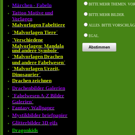
BITTE MEHR THEMEN. VO
Märchen - Fabeln
Tattoo Motive und
BITTE MEHR BILDER.
Vorlagen
Malvorlagen Fabeltiere
ALLES. BITTE VORSCHLÄ
´Malvorlagen Tiere´
EGAL.
´Verschiedene
Malvorlagen: Mandala
und andere Symbole´
´Malvorlagen Drachen
und andere Fabelwesen´
´Malvorlagen Urzeit,
Dinosaurier´
Drachen zeichnen
Drachenbilder Galerien
´Fabelwesen A-Z Bilder
Galerien´
Fantasy Wallpaper
Mystikbilder briefpapier
Glitterbilder 3D gifs
Dragonkids