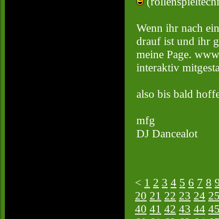
(rollenspieltech
Wenn ihr nach ein
drauf ist und ihr
meine Page. www.
interaktiv mitgesta
also bis bald hoff
mfg
DJ Dancealot
<
1
2
3
4
5
6
7
8
20
21
22
23
24
2
40
41
42
43
44
4