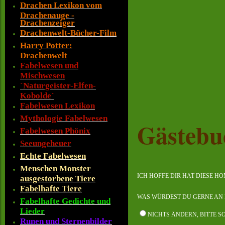
Drachen Lexikon vom
Drachenauge -
Drachenzeiger
Drachenwelt-Bücher-Film
Harry Potter:
Drachenwelt
Fabelwesen und
Mischwesen
´Naturgeister-Elfen-
Kobolde´
Fabelwesen Lexikon
Mythologie Fabelwesen
Gästebu
Fabelwesen Phönix
Seeungeheuer
Echte Fabelwesen
Menschen Monster
ICH HOFFE DIR HAT DIESE H
ausgestorbene Tiere
Fabelhafte Tiere
WAS WÜRDEST DU GERNE AN 
Fabelhafte Gedichte und
Lieder
NICHTS ÄNDERN, BITTE S
Runen und Sternenbilder