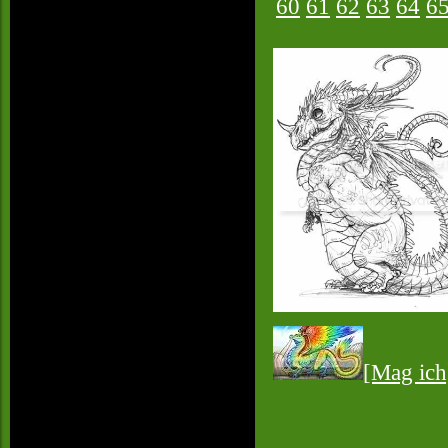
60
61
62
63
64
6
[Mag ich