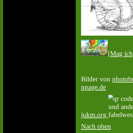
[Mag ich
Bilder von
photob
npage.de
jukm.org
Nach oben