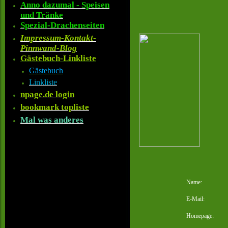
Anno dazumal - Speisen
und Tränke
Spezial-Drachenseiten
Impressum-Kontakt-
Pinnwand-Blog
Gästebuch-Linkliste
Gästebuch
Linkliste
npage.de login
bookmark topliste
Mal was anderes
Name:
E-Mail:
Homepage: