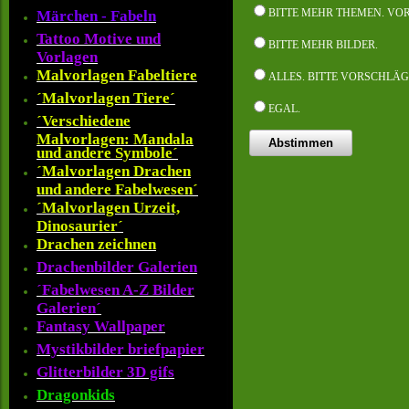
BITTE MEHR THEMEN. VO
Märchen - Fabeln
Tattoo Motive und
BITTE MEHR BILDER.
Vorlagen
Malvorlagen Fabeltiere
ALLES. BITTE VORSCHLÄ
´Malvorlagen Tiere´
EGAL.
´Verschiedene
Malvorlagen: Mandala
und andere Symbole´
´Malvorlagen Drachen
und andere Fabelwesen´
´Malvorlagen Urzeit,
Dinosaurier´
Drachen zeichnen
Drachenbilder Galerien
´Fabelwesen A-Z Bilder
Galerien´
Fantasy Wallpaper
Mystikbilder briefpapier
Glitterbilder 3D gifs
Dragonkids