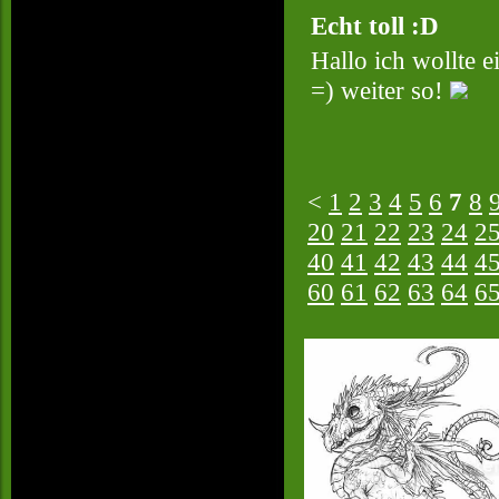
Echt toll :D
Hallo ich wollte e
=) weiter so!
<
1
2
3
4
5
6
7
8
20
21
22
23
24
2
40
41
42
43
44
4
60
61
62
63
64
6