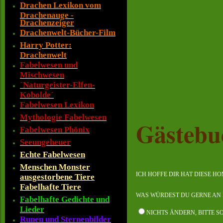
Drachen Lexikon vom
Drachenauge -
Drachenzeiger
Drachenwelt-Bücher-Film
Harry Potter:
Drachenwelt
Fabelwesen und
Mischwesen
´Naturgeister-Elfen-
Kobolde´
Fabelwesen Lexikon
Mythologie Fabelwesen
Gästebu
Fabelwesen Phönix
Seeungeheuer
Echte Fabelwesen
Menschen Monster
ICH HOFFE DIR HAT DIESE H
ausgestorbene Tiere
Fabelhafte Tiere
WAS WÜRDEST DU GERNE AN 
Fabelhafte Gedichte und
Lieder
NICHTS ÄNDERN, BITTE S
Runen und Sternenbilder