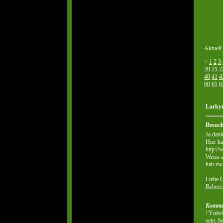
Aktuell
<
1
2
3
20
21
2
40
41
4
60
61
6
Larkyn
Besuc
Ja dank
Hier hä
http:/
Weiss a
hab zwa
Liebe 
Rebecc
Komme
\"Fabel
sein, b