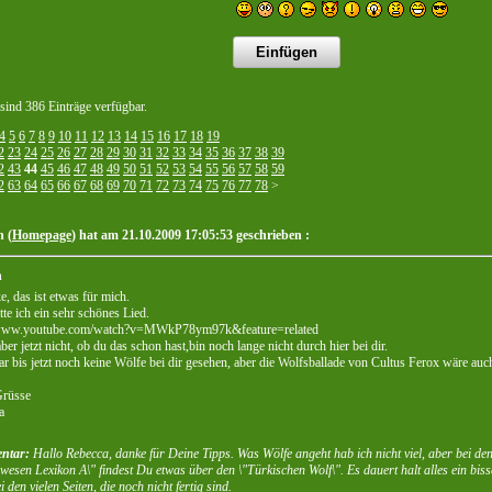
 sind 386 Einträge verfügbar.
4
5
6
7
8
9
10
11
12
13
14
15
16
17
18
19
2
23
24
25
26
27
28
29
30
31
32
33
34
35
36
37
38
39
2
43
44
45
46
47
48
49
50
51
52
53
54
55
56
57
58
59
2
63
64
65
66
67
68
69
70
71
72
73
74
75
76
77
78
>
 (
Homepage
) hat am 21.10.2009 17:05:53 geschrieben :
h
e, das ist etwas für mich.
tte ich ein sehr schönes Lied.
/www.youtube.com/watch?v=MWkP78ym97k&feature=related
ber jetzt nicht, ob du das schon hast,bin noch lange nicht durch hier bei dir.
r bis jetzt noch keine Wölfe bei dir gesehen, aber die Wolfsballade von Cultus Ferox wäre auc
Grüsse
a
ntar:
Hallo Rebecca, danke für Deine Tipps. Was Wölfe angeht hab ich nicht viel, aber bei d
wesen Lexikon A\" findest Du etwas über den \"Türkischen Wolf\". Es dauert halt alles ein bis
ei den vielen Seiten, die noch nicht fertig sind.