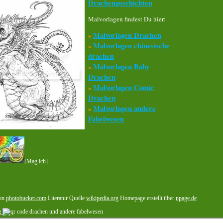
Drachengeschichten
Malvorlagen findest Du hier:
Malvorlagen Drachen
»
Malvorlagen chinesische
»
drachen
Malvorlagen Baby
»
Drachen
Malvorlagen Comic
»
Drachen
Malvorlagen andere
»
Fabelwesen
[Mag ich]
von
photobucket.com
Literatur Quelle
wikipedia.org
Homepage erstellt über
npage.de
g