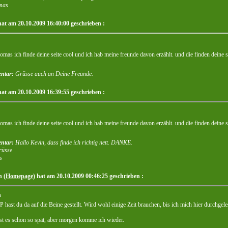
mas
hat am 20.10.2009 16:40:00 geschrieben :
homas ich finde deine seite cool und ich hab meine freunde davon erzählt. und die finden deine 
ntar:
Grüsse auch an Deine Freunde.
hat am 20.10.2009 16:39:55 geschrieben :
homas ich finde deine seite cool und ich hab meine freunde davon erzählt. und die finden deine 
ntar:
Hallo Kevin, dass finde ich richtig nett. DANKE.
rüsse
s
 (
Homepage
) hat am 20.10.2009 00:46:25 geschrieben :
h
P hast du da auf die Beine gestellt. Wird wohl einige Zeit brauchen, bis ich mich hier durchgel
st es schon so spät, aber morgen komme ich wieder.