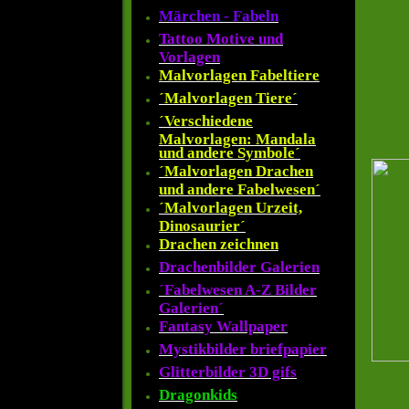
Märchen - Fabeln
Tattoo Motive und
Vorlagen
Malvorlagen Fabeltiere
´Malvorlagen Tiere´
´Verschiedene
Malvorlagen: Mandala
und andere Symbole´
´Malvorlagen Drachen
und andere Fabelwesen´
´Malvorlagen Urzeit,
Dinosaurier´
Drachen zeichnen
Drachenbilder Galerien
´Fabelwesen A-Z Bilder
Galerien´
Fantasy Wallpaper
Mystikbilder briefpapier
Glitterbilder 3D gifs
Dragonkids