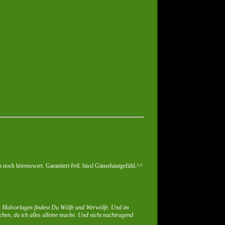
h noch hörenswert. Garantiert êvtl. bissl Gänsehautgefühl.^^
en Malvorlagen findest Du Wölfe und Werwölfe. Und im
schen, da ich alles alleine mache. Und nicht nachtragend