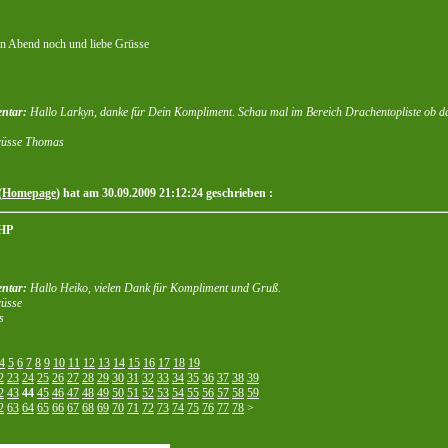
n Abend noch und liebe Grüsse
ntar:
Hallo Larkyn, danke für Dein Kompliment. Schau mal im Bereich Drachentopliste ob da
grüsse Thomas
(
Homepage
) hat am 30.09.2009 21:12:24 geschrieben :
 HP
ntar:
Hallo Heiko, vielen Dank für Kompliment und Gruß.
rüsse
s
4
5
6
7
8
9
10
11
12
13
14
15
16
17
18
19
2
23
24
25
26
27
28
29
30
31
32
33
34
35
36
37
38
39
2
43
44
45
46
47
48
49
50
51
52
53
54
55
56
57
58
59
2
63
64
65
66
67
68
69
70
71
72
73
74
75
76
77
78
>