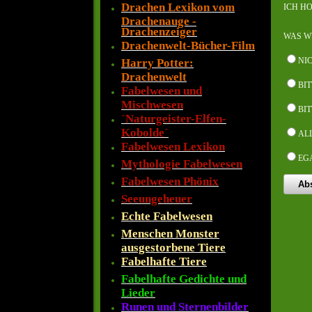
Drachen Lexikon vom
ICH H
Drachenauge -
Drachenzeiger
WAS W
Drachenwelt-Bücher-Film
NI
Harry Potter:
Drachenwelt
BI
Fabelwesen und
Mischwesen
BIT
´Naturgeister-Elfen-
Kobolde´
AL
Fabelwesen Lexikon
EG
Mythologie Fabelwesen
Fabelwesen Phönix
Seeungeheuer
Echte Fabelwesen
Menschen Monster
ausgestorbene Tiere
Fabelhafte Tiere
Fabelhafte Gedichte und
Lieder
Runen und Sternenbilder