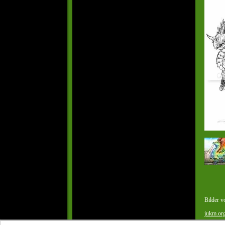
Bilder 
jukm.or