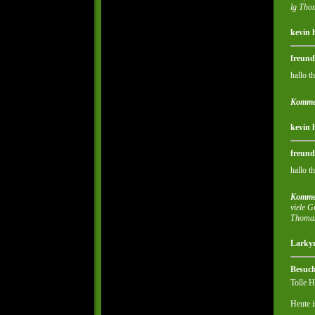
lg Tho
kevin 
freund
hallo t
Komme
kevin 
freund
hallo t
Komme
viele G
Thoma
Larkyn
Besuc
Tolle H
Heute i