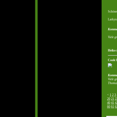
Schöne
Larkyn
Komme
Viele 
Heiko 
Coole
Komme
Viele g
Thoma
<
1
2
3
20
21
2
40
41
4
60
61
6