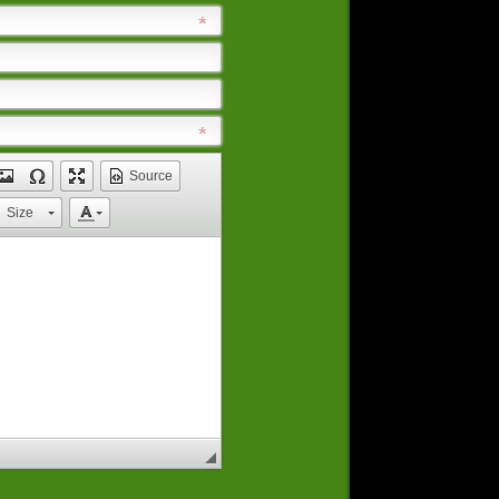
Source
Size